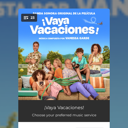
23
You're all set!
Vaya Vacaciones
00:36
¡Vaya Vacaciones!
Choose your preferred music service
Matilda
01:11