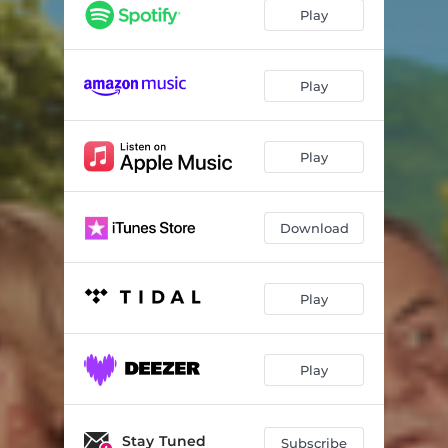
Abuelo facha
00:52
Play
Móvil, pesas y juguetes
02:01
Para los pobres
00:25
Play
El ratón
01:03
Play
Primera clase
02:29
Recogiendo los fachismos
00:29
Download
Citronela
00:45
Llegada a casa
00:44
Play
Esto es la guerra
00:34
Ya no es como antes
01:43
Play
Invitación a la pool party
00:39
Carla indaga
Stay Tuned
01:14
Subscribe